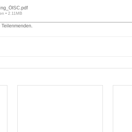
ing_ÖISC
.pdf
en • 2.11MB
le Teilenmenden.