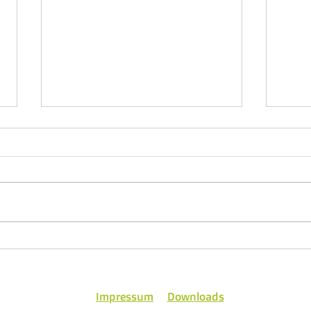
Sport-Austria-Finals
Somm
202
Impressum
Downloads