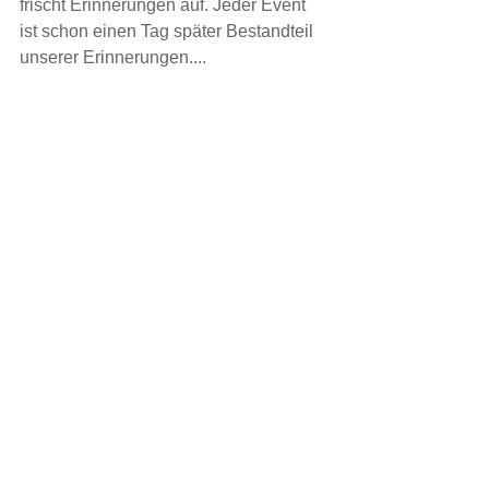
frischt Erinnerungen auf. Jeder Event 
ist schon einen Tag später Bestandteil 
unserer Erinnerungen....
Alle ansehen
Aktuelle Beiträge